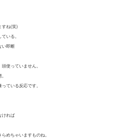
すね(笑)
している。
ない即断
、頭使っていません。
態。
嫌っている反応です。
。
なければ
きらめちゃいますものね。