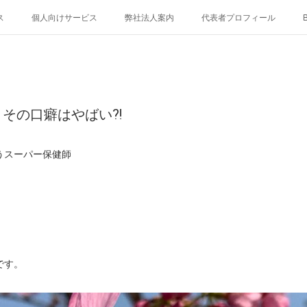
ス
個人向けサービス
弊社法人案内
代表者プロフィール
B
、その口癖はやばい⁈
うスーパー保健師
です。