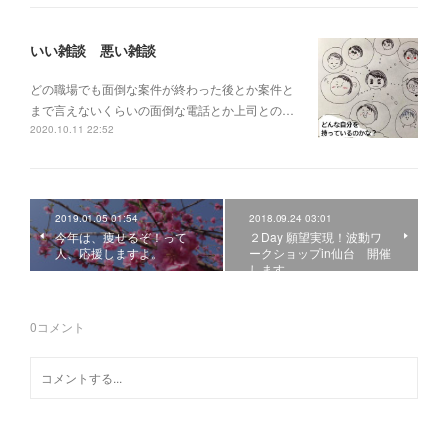
いい雑談 悪い雑談
どの職場でも面倒な案件が終わった後とか案件と
まで言えないくらいの面倒な電話とか上司との…
2020.10.11 22:52
2019.01.05 01:54
2018.09.24 03:01
今年は、痩せるぞ！って
２Day 願望実現！波動ワ
人、応援しますよ。
ークショップin仙台 開催
します。
0
コメント