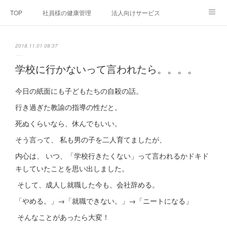
TOP
社員様の健康管理
法人向けサービス
個人向けサービス
弊社法人案内
代表者プロフィール
2018.11.01 08:37
Blog
お問い合わせ
プライバシーポリシー
学校に行かないって言われたら。。。。
今日の紙面にも子どもたちの自殺の話。
行き過ぎた教諭の指導の性だと。
死ぬくらいなら、休んでもいい。
そう言って、 私も男の子を二人育てましたが、
内心は、 いつ、「学校行きたくない」って言われるかドキド
キしていたことを思い出しました。
そして、成人し就職した今も、会社辞める。
「やめる。」→「就職できない。」→「ニートになる」
そんなことがあったら大変！