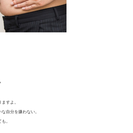
？
りますよ。
いな自分を嫌わない。
ても。