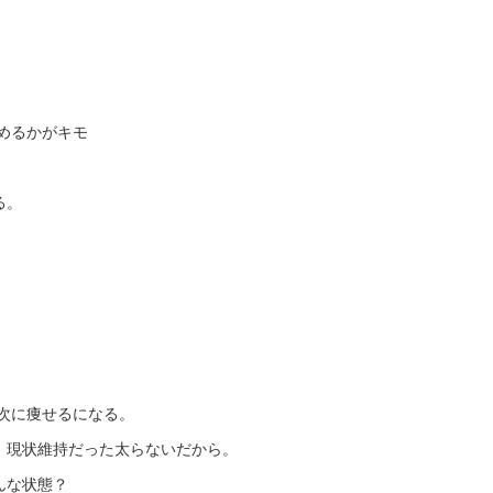
めるかがキモ
る。
次に痩せるになる。
。現状維持だった太らないだから。
んな状態？