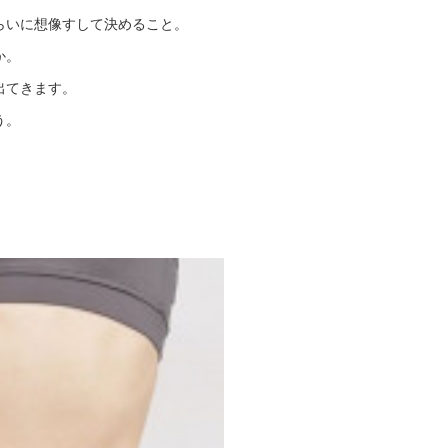
らいに想像すして決めること。
か。
出てきます。
う。