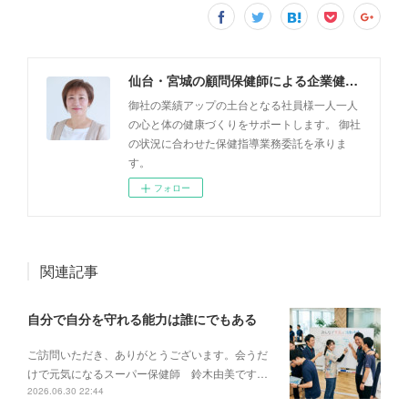
仙台・宮城の顧問保健師による企業健康サポート「健康支援フレッシュ・キラリ」
御社の業績アップの土台となる社員様一人一人
の心と体の健康づくりをサポートします。 御社
の状況に合わせた保健指導業務委託を承りま
す。
フォロー
関連記事
自分で自分を守れる能力は誰にでもある
ご訪問いただき、ありがとうございます。会うだ
けで元気になるスーパー保健師 鈴木由美です…
2026.06.30 22:44