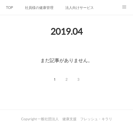
TOP
社員様の健康管理
法人向けサービス
個人向けサービス
弊社法人案内
代表者プロフィール
2019
.
04
Blog
お問い合わせ
プライバシーポリシー
まだ記事がありません。
1
2
3
Copyright 一般社団法人 健康支援 フレッシュ・キラリ