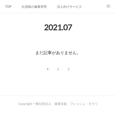
TOP
社員様の健康管理
法人向けサービス
個人向けサービス
弊社法人案内
代表者プロフィール
2021
.
07
Blog
お問い合わせ
プライバシーポリシー
まだ記事がありません。
1
2
3
Copyright 一般社団法人 健康支援 フレッシュ・キラリ