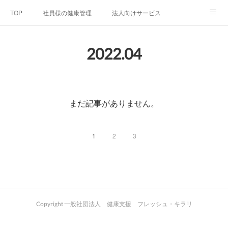
TOP
社員様の健康管理
法人向けサービス
個人向けサービス
弊社法人案内
代表者プロフィール
2022
.
04
Blog
お問い合わせ
プライバシーポリシー
まだ記事がありません。
1
2
3
Copyright 一般社団法人 健康支援 フレッシュ・キラリ