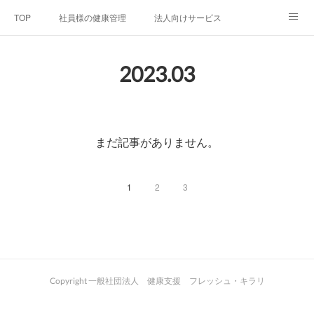
TOP
社員様の健康管理
法人向けサービス
個人向けサービス
弊社法人案内
代表者プロフィール
2023
.
03
Blog
お問い合わせ
プライバシーポリシー
まだ記事がありません。
1
2
3
Copyright 一般社団法人 健康支援 フレッシュ・キラリ