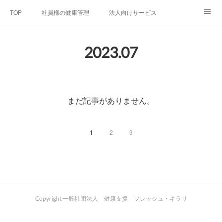
TOP
社員様の健康管理
法人向けサービス
個人向けサービス
弊社法人案内
代表者プロフィール
2023
.
07
Blog
お問い合わせ
プライバシーポリシー
まだ記事がありません。
1
2
3
Copyright 一般社団法人 健康支援 フレッシュ・キラリ