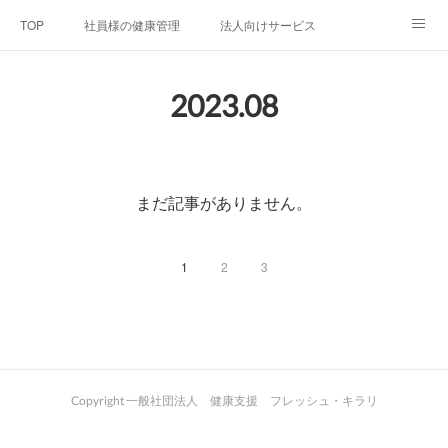
TOP
社員様の健康管理
法人向けサービス
個人向けサービス
弊社法人案内
代表者プロフィール
2023
.
08
Blog
お問い合わせ
プライバシーポリシー
まだ記事がありません。
1
2
3
Copyright 一般社団法人 健康支援 フレッシュ・キラリ