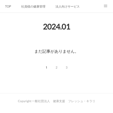
TOP
社員様の健康管理
法人向けサービス
個人向けサービス
弊社法人案内
代表者プロフィール
2024
.
01
Blog
お問い合わせ
プライバシーポリシー
まだ記事がありません。
1
2
3
Copyright 一般社団法人 健康支援 フレッシュ・キラリ