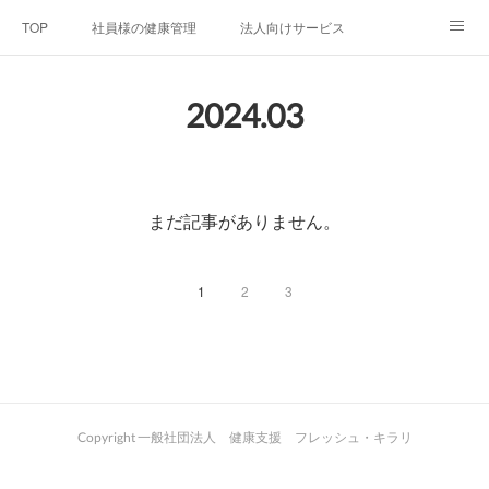
TOP
社員様の健康管理
法人向けサービス
個人向けサービス
弊社法人案内
代表者プロフィール
2024
.
03
Blog
お問い合わせ
プライバシーポリシー
まだ記事がありません。
1
2
3
Copyright 一般社団法人 健康支援 フレッシュ・キラリ