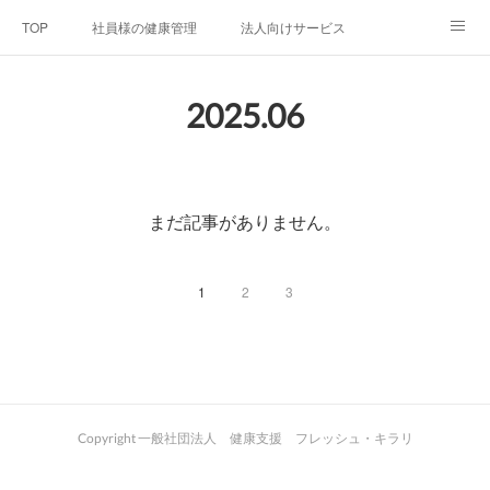
TOP
社員様の健康管理
法人向けサービス
個人向けサービス
弊社法人案内
代表者プロフィール
2025
.
06
Blog
お問い合わせ
プライバシーポリシー
まだ記事がありません。
1
2
3
Copyright 一般社団法人 健康支援 フレッシュ・キラリ