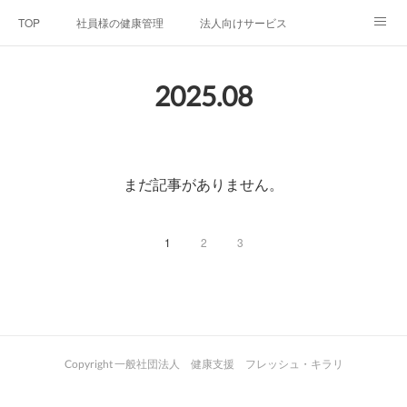
TOP
社員様の健康管理
法人向けサービス
個人向けサービス
弊社法人案内
代表者プロフィール
2025
.
08
Blog
お問い合わせ
プライバシーポリシー
まだ記事がありません。
1
2
3
Copyright 一般社団法人 健康支援 フレッシュ・キラリ