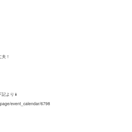
丈夫！
下記より↡
p/page/event_calendar/6798