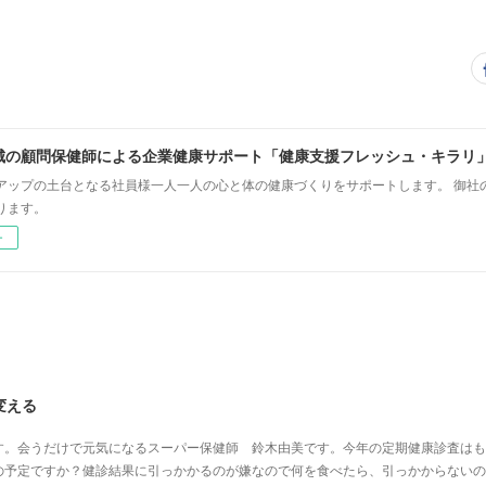
城の顧問保健師による企業健康サポート「健康支援フレッシュ・キラリ
アップの土台となる社員様一人一人の心と体の健康づくりをサポートします。 御社
ります。
ー
変える
す。会うだけで元気になるスーパー保健師 鈴木由美です。今年の定期健康診査はも
の予定ですか？健診結果に引っかかるのが嫌なので何を食べたら、引っかからないの