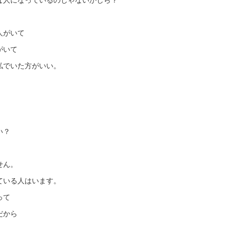
人がいて
がいて
私でいた方がいい。
い？
せん。
ている人はいます。
って
だから
。