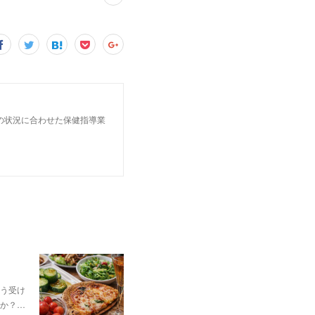
」
の状況に合わせた保健指導業
う受け
か？…