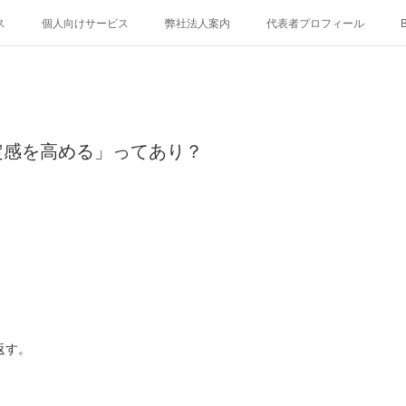
ス
個人向けサービス
弊社法人案内
代表者プロフィール
B
定感を高める」ってあり？
返す。