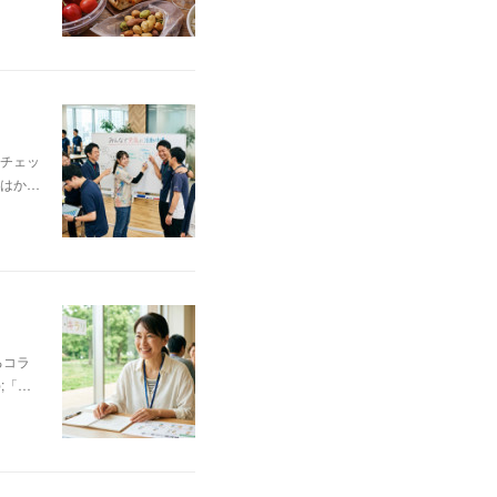
チェッ
はか…
るコラ
;「…