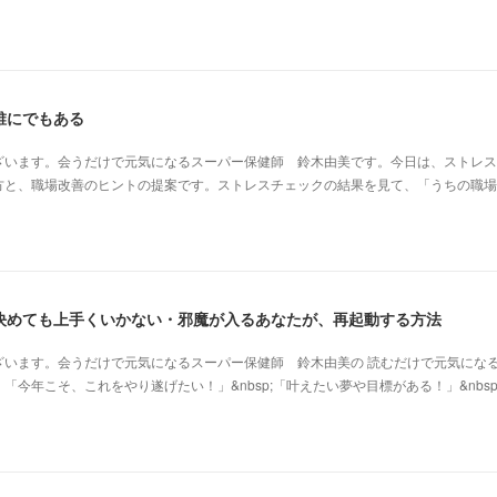
誰にでもある
ざいます。会うだけで元気になるスーパー保健師 鈴木由美です。今日は、ストレス
方と、職場改善のヒントの提案です。ストレスチェックの結果を見て、「うちの職場
決めても上手くいかない・邪魔が入るあなたが、再起動する方法
ざいます。会うだけで元気になるスーパー保健師 鈴木由美の 読むだけで元気にな
今年こそ、これをやり遂げたい！」&nbsp;「叶えたい夢や目標がある！」&nbsp