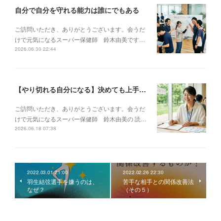
自分で自分を守れる能力は誰にでもある
ご訪問いただき、ありがとうございます。会うだ
けで元気になるスーパー保健師 鈴木由美です…
2026.06.30 22:44
【やり切れる自分になる】決めても上手くいかない・邪魔が入るあなたが、再起動する方法
ご訪問いただき、ありがとうございます。会うだ
けで元気になるスーパー保健師 鈴木由美の 読…
2026.06.18 07:38
2022.03.01 21:00
2022.02.26 22:30
羽生結弦選手を嫌うのは、
苦手な相手との関係改善法
なぜ？
（その５）