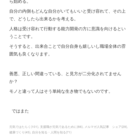
ら始める。
自分の内側もどんな自分がいてもいいと受け容れて、その上
で、どうしたら出来るかを考える。
人格は受け容れて行動する能力開発の方に意識を向けるとい
うことです。
そうすると、出来合ことで自分自身も嬉しいし職場全体の雰
囲気も良くなります。
善悪、正しい間違っている、と見方が二分化されてません
か？
モノと違って人はそう単純な生き物でもないのです。
ではまた
元気ではたらく
(
101
)
支援職が元気であるために
(
66
)
メルマガ人気記事 シェア
(
29
)
健康づくり
(
45
)
自分を知る・人間を知る
(
71
)