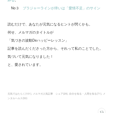
No３
ブラジャーラインが痒いは「愛情不足」のサイン
読むだけで、あなたが元気になるヒントが閃くかも。
何せ、メルマガのタイトルが
「気づきの波動Deハッピーレッスン」
記事を読んだくださった方から、それって私のことでした。
気づいて元気になりました！
と、愛されています。
元気ではたらく
(
101
)
メルマガ人気記事 シェア
(
29
)
自分を知る・人間を知る
(
71
)
メ
ンタルヘルス
(
50
)