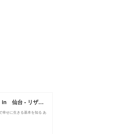
鈴木 由美 『健康』を考える 波動ワークショップ in 仙台 - リザスト
で幸せに生きる基本を知る あ