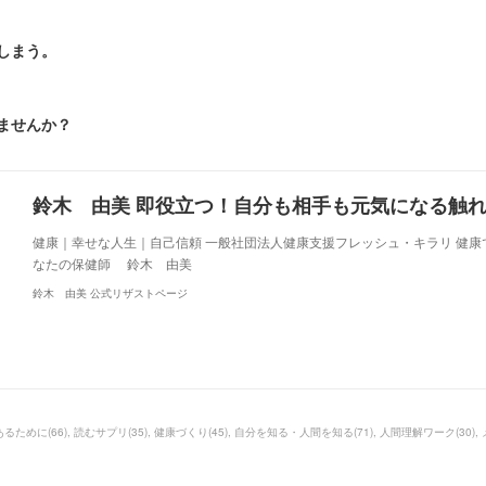
しまう。
びませんか？
健康｜幸せな人生｜自己信頼 一般社団法人健康支援フレッシュ・キラリ 健康
なたの保健師 鈴木 由美
鈴木 由美 公式リザストページ
あるために
(
66
)
読むサプリ
(
35
)
健康づくり
(
45
)
自分を知る・人間を知る
(
71
)
人間理解ワーク
(
30
)