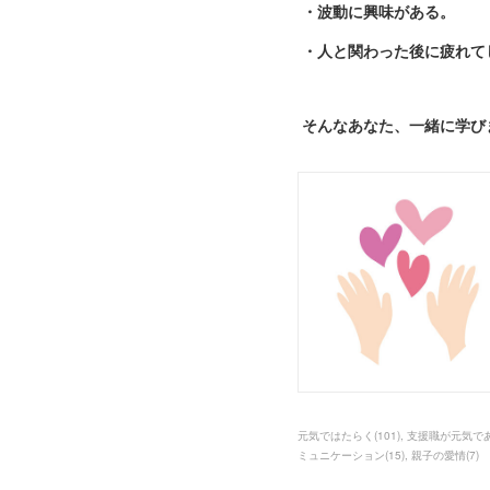
・波動に興味がある。
・人と関わった後に疲れて
そんなあなた、一緒に学
元気ではたらく
(
101
)
支援職が元気で
ミュニケーション
(
15
)
親子の愛情
(
7
)