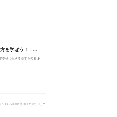
鈴木 由美 即役立つ！自分も相手も元気になる触れ方を学ぼう！ - リザスト
で幸せに生きる基本を知る あ
メンタルヘルス
(
50
)
本来の自分
(
19
)
コ