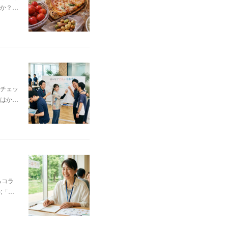
か？…
チェッ
はか…
るコラ
;「…