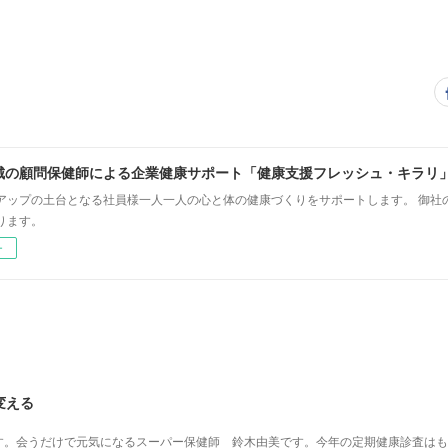
城の顧問保健師による企業健康サポート「健康支援フレッシュ・キラリ
アップの土台となる社員様一人一人の心と体の健康づくりをサポートします。 御社
ります。
ー
変える
す。会うだけで元気になるスーパー保健師 鈴木由美です。今年の定期健康診査はも