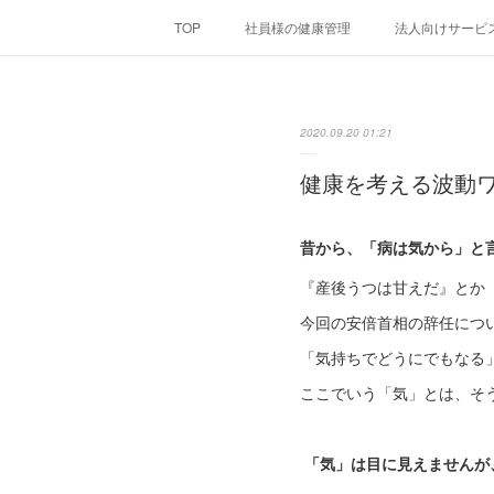
TOP
社員様の健康管理
法人向けサービ
2020.09.20 01:21
健康を考える波動
昔から、「病は気から」と
『産後うつは甘えだ』とか
今回の安倍首相の辞任につ
「気持ちでどうにでもなる
ここでいう「気」とは、そ
「
気
」は目に見えませんが