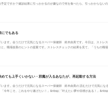
の予定ですか？健診結果に引っかかるのが嫌なので何を食べたら、引っかからないの
誰にでもある
ざいます。会うだけで元気になるスーパー保健師 鈴木由美です。今日は、ストレス
方と、職場改善のヒントの提案です。ストレスチェックの結果を見て、「うちの職場
決めても上手くいかない・邪魔が入るあなたが、再起動する方法
ざいます。会うだけで元気になるスーパー保健師 鈴木由美の 読むだけで元気にな
今年こそ、これをやり遂げたい！」&nbsp;「叶えたい夢や目標がある！」&nbsp